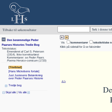
Tilbake til søkeresultater
Den berømmelige Peder
Vis
kommentarer
tekstkritiske n
Paarses Histories Tredie Bog
Klikk på sidetall for å se faksimiler
Tekststatus:
Emenderet af Carl S. Petersen
(1914). Ikke korrekturlæst
Kommentarer: se
Peder Paars.
Poema Heroico-comicum
(1720)
[Titelblad]
[Hans Mickelsens fortale]
Just Justesens Betænkning
over Peder Paarses Historie
A1r
Tredje bog
De
Skjul alle
|
Vis alle