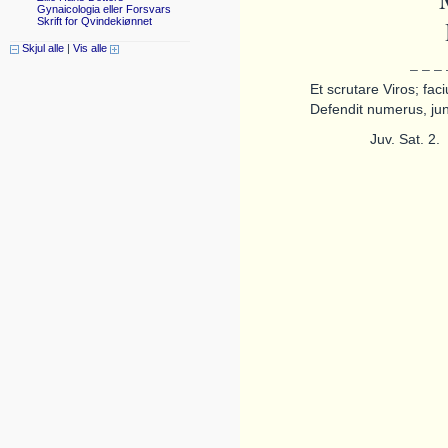
Gynaicologia eller Forsvars
Skrift for Qvindekiønnet
Skjul alle
|
Vis alle
– – –
Et scrutare Viros; faci
Defendit numerus, j
Juv. Sat. 2.