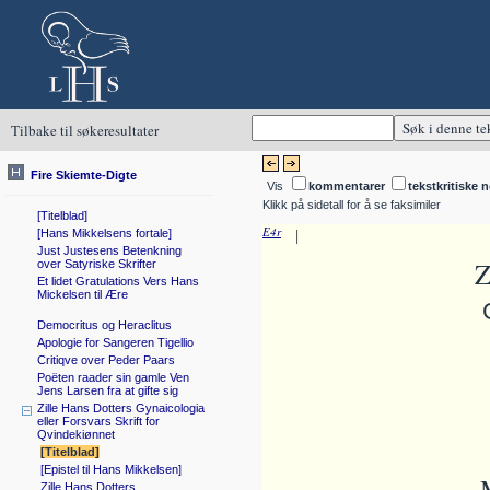
Tilbake til søkeresultater
Fire Skiemte-Digte
Vis
kommentarer
tekstkritiske n
Klikk på sidetall for å se faksimiler
[Titelblad]
E4r
|
[Hans Mikkelsens fortale]
Just Justesens Betenkning
Z
over Satyriske Skrifter
Et lidet Gratulations Vers Hans
Mickelsen til Ære
Democritus og Heraclitus
Apologie for Sangeren Tigellio
Critiqve over Peder Paars
Poëten raader sin gamle Ven
Jens Larsen fra at gifte sig
Zille Hans Dotters Gynaicologia
eller Forsvars Skrift for
Qvindekiønnet
[Titelblad]
[Epistel til Hans Mikkelsen]
Zille Hans Dotters