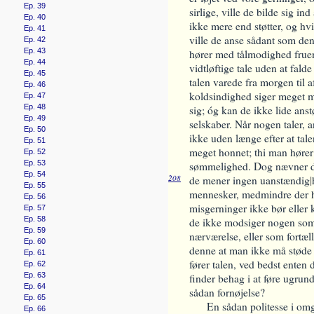
Ep. 39
sirlige, ville de bilde sig i
Ep. 40
ikke mere end støtter, og hv
Ep. 41
ville de anse sådant som de
Ep. 42
Ep. 43
hører med tålmodighed frue
Ep. 44
vidtløftige tale uden at falde
Ep. 45
talen varede fra morgen til 
Ep. 46
koldsindighed siger meget m
Ep. 47
Ep. 48
sig; óg kan de ikke lide ans
Ep. 49
selskaber. Når nogen taler,
Ep. 50
ikke uden længe efter at ta
Ep. 51
meget honnet; thi man hører 
Ep. 52
Ep. 53
sømmelighed. Dog nævner de 
Ep. 54
208
de mener ingen uanstændig
|
Ep. 55
mennesker, medmindre der h
Ep. 56
misgerninger ikke bør eller k
Ep. 57
Ep. 58
de ikke modsiger nogen som 
Ep. 59
nærværelse, eller som fortæll
Ep. 60
denne at man ikke må støde 
Ep. 61
fører talen, ved bedst enten d
Ep. 62
Ep. 63
finder behag i at føre ugru
Ep. 64
sådan fornøjelse?
Ep. 65
En sådan politesse i om
Ep. 66