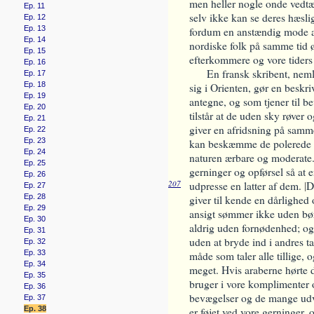
men heller nogle onde vedtæ
Ep. 11
selv ikke kan se deres hæsli
Ep. 12
Ep. 13
fordum en anstændig mode at
Ep. 14
nordiske folk på samme tid ø
Ep. 15
efterkommere og vore tider
Ep. 16
En fransk skribent, neml
Ep. 17
Ep. 18
sig i Orienten, gør en beskr
Ep. 19
antegne, og som tjener til b
Ep. 20
tilstår at de uden sky røver
Ep. 21
giver en afridsning på samm
Ep. 22
Ep. 23
kan beskæmme de polerede e
Ep. 24
naturen ærbare og moderate.
Ep. 25
gerninger og opførsel så at e
Ep. 26
207
udpresse en latter af dem.
|
D
Ep. 27
Ep. 28
giver til kende en dårlighed
Ep. 29
ansigt sømmer ikke uden bør
Ep. 30
aldrig uden fornødenhed; og 
Ep. 31
uden at bryde ind i andres ta
Ep. 32
Ep. 33
måde som taler alle tillige,
Ep. 34
meget. Hvis araberne hørte 
Ep. 35
bruger i vore komplimenter o
Ep. 36
bevægelser og de mange udv
Ep. 37
Ep. 38
er føjet ved vore gerninger, 