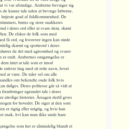
nd at vi var afsindige. Araberne bevæger sig
is de kunne tale uden at bevæge læberne,
n højeste grad af fuldkommenhed. De
ntimmers, børns og store snakkeres
 ind i deres ord eller at svare dem, skønt
aften. De elsker de folk som med
ed få ord, og hvorover ingen kan støde
tødelig skæmt og spotteord i deres
 anhører de det med agtsomhed og svarer
len er endt. Arabernes omgængelse er
dem intet at tale som er imod
enhver ting med sit rette navn, hvori
hed at være. De taler vel om alle
andles om bekendte onde folk hvis
an dølges. Deres politesse går så vidt at
frembringer ugrundet tale i deres
er utrolige historier. Årsagen dertil gives
nogen for hovedet. De siger at den som
en er rigtig eller urigtig, og hvis han
ndet snak, hvi kan man ikke unde ham
gængelse som her er almindelig blandt et