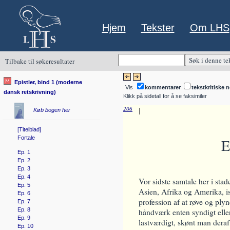
Hjem
Tekster
Om LHS
Tilbake til søkeresultater
Epistler, bind 1 (moderne
Vis
kommentarer
tekstkritiske n
dansk retskrivning)
Klikk på sidetall for å se faksimiler
206
|
Køb bogen her
[Titelblad]
Fortale
E
Ep. 1
Ep. 2
Ep. 3
Ep. 4
Vor sidste samtale her i sta
Ep. 5
Asien, Afrika og Amerika, i
Ep. 6
profession af at røve og ply
Ep. 7
Ep. 8
håndværk enten syndigt elle
Ep. 9
lastværdigt, skønt man deraf
Ep. 10