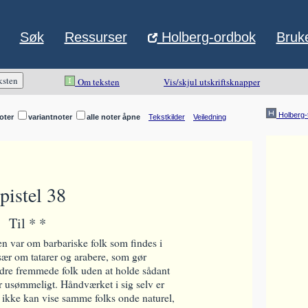
external
Søk
Ressurser
Holberg-ordbok
Bruke
lik
opens
i
Vis/skjul utskriftsknapper
Om teksten
new
widow
Holberg-
oter
variantnoter
alle noter åpne
Tekstkilder
Veiledning
pistel 38
Til * *
den var om barbariske folk som findes i
sær om tatarer og arabere, som gør
ndre fremmede folk uden at holde sådant
r usømmeligt. Håndværket i sig selv er
 ikke kan vise samme folks onde naturel,