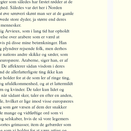
gter som således har fæstet rødder at de
ghed. Således var det her i Norden
 øve sørøveri skønt man ser at de gamle
vede store dyder, ja større end deres
s mennesker.
ig Arvieux, som i lang tid har opholdt
ivelse over arabere som er værd at
evis på disse mine betænkninger. Han
 og plyndrer rejsende folk, men derhos
e nations andre skikke og sæder, som
uropæere. Araberne, siger han, er af
 De affekterer sådan visdom i deres
nd de allerlatterligste ting ikke kan
e holder for at de som ler af ringe ting,
 og ufuldkommenhed, og at et lattermildt
n og kvinder. De taler kun lidet og
når sådant sker, taler en efter en anden,
le, hvilket er lige imod visse europæeres
 og som gør væsen af dem der snakker
de mange og vidtløftige ord som vi
g selskaber, hvis de så vore legemers
ortes grimasser, item de gebærder som
og som vi holder for at være artige og