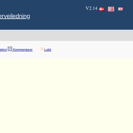
V2.14
rveiledning
tekst
Kommentarer
Lukk